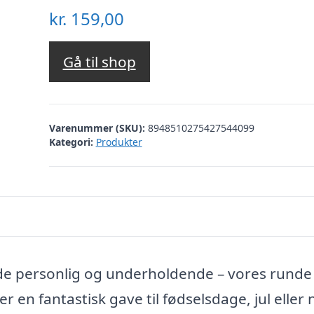
kr.
159,00
Gå til shop
Varenummer (SKU):
8948510275427544099
Kategori:
Produkter
de personlig og underholdende – vores runde
r en fantastisk gave til fødselsdage, jul eller 