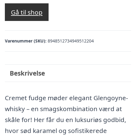
Gå til shop
Varenummer (SKU):
8948512734949512204
Beskrivelse
Cremet fudge møder elegant Glengoyne-
whisky – en smagskombination værd at
skåle for! Her får du en luksuriøs godbid,
hvor sød karamel og sofistikerede