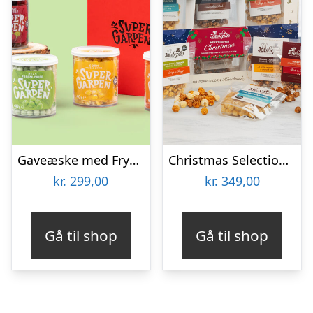
Gaveæske med Frysetørrede Grøntsager
Christmas Selection Gaveæske med Popcorn – Joe & Seph’s
kr.
299,00
kr.
349,00
Gå til shop
Gå til shop